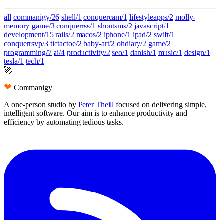
all
commanigy/26
shell/1
conquercam/1
lifestyleapps/2
molly-
memory-game/3
conquerrss/1
shoutsms/2
javascript/1
development/15
rails/2
macos/2
iphone/1
ipad/2
swift/1
conquerrsvp/3
tictactoe/2
baby-art/2
ohdiary/2
game/2
programming/7
ai/4
productivity/2
seo/1
danish/1
music/1
design/1
tesla/1
tech/1
🚀
Commanigy
A one-person studio by
Peter Theill
focused on delivering
simple
,
intelligent software
. Our aim is to
enhance productivity and
efficiency
by automating tedious tasks.