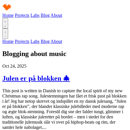
Home
Projects
Labs
Blog
About
Home
Projects
Labs
Blog
About
Blogging about
music
Oct 24, 2025
Julen er på blokken 🎄
This post is written in Danish to capture the local spirit of my new
Christmas rap song. Julestemningen har fået et frisk pust på blokken
i år! Jeg har netop skrevet og indspillet en ny dansk julesang, “Julen
er på blokken”, der blander klassiske julebilleder med moderne rap
og ægte blok-stemning. Forestil dig sne der falder tungt, glimmer i
luften, og klassiske juleretter på bordet – men i stedet for den
traditionelle julemusik slår vi over på hiphop-beats og rim, der
samler hele nabolaget....